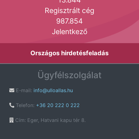
13.844
Regisztrált cég
987.854
Jelentkező
Országos hirdetésfeladás
Ügyfélszolgálat
E-mail:
info@ulloallas.hu
Telefon:
+36 20 222 0 222
Cím: Eger, Hatvani kapu tér 8.