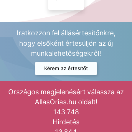
Iratkozzon fel állásértesítőnkre,
hogy elsőként értesüljön az új
munkalehetőségekről!
Kérem az értesítőt
Országos megjelenésért válassza az
AllasOrias.hu oldalt!
143.748
Hirdetés