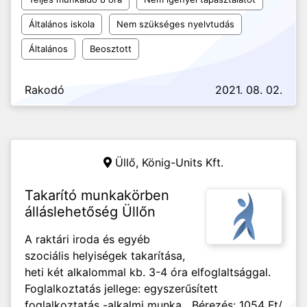
Általános iskola
Nem szükséges nyelvtudás
Általános
Beosztott
Rakodó
2021. 08. 02.
Üllő,
König-Units Kft.
Takarító munkakörben
álláslehetőség Üllőn
A raktári iroda és egyéb
szociális helyiségek takarítása,
heti két alkalommal kb. 3-4 óra elfoglaltsággal.
Foglalkoztatás jellege: egyszerűsített
foglalkoztatás -alkalmi munka Bérezés: 1054 Ft/