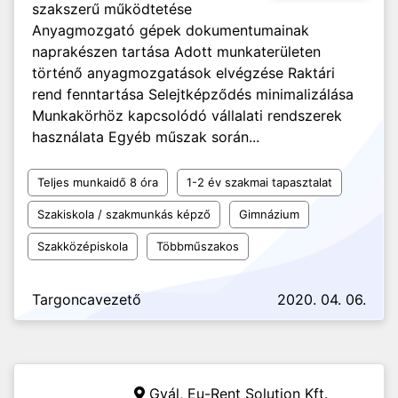
szakszerű működtetése
Anyagmozgató gépek dokumentumainak
naprakészen tartása Adott munkaterületen
történő anyagmozgatások elvégzése Raktári
rend fenntartása Selejtképződés minimalizálása
Munkakörhöz kapcsolódó vállalati rendszerek
használata Egyéb műszak során...
Teljes munkaidő 8 óra
1-2 év szakmai tapasztalat
Szakiskola / szakmunkás képző
Gimnázium
Szakközépiskola
Többműszakos
Targoncavezető
2020. 04. 06.
Gyál,
Eu-Rent Solution Kft.