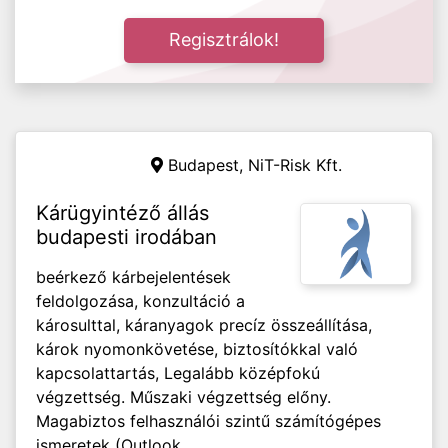
Regisztrálok!
Budapest, NiT-Risk Kft.
Kárügyintéző állás
budapesti irodában
beérkező kárbejelentések
feldolgozása, konzultáció a
károsulttal, káranyagok precíz összeállítása,
károk nyomonkövetése, biztosítókkal való
kapcsolattartás, Legalább középfokú
végzettség. Műszaki végzettség előny.
Magabiztos felhasználói szintű számítógépes
ismeretek (Outlook,...