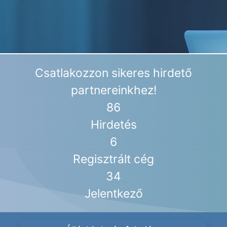
Csatlakozzon sikeres hirdető
partnereinkhez!
86
Hirdetés
6
Regisztrált cég
34
Jelentkező