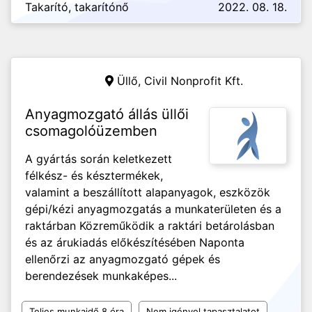
Takarító, takarítónő
2022. 08. 18.
Üllő,
Civil Nonprofit Kft.
Anyagmozgató állás üllői
csomagolóüzemben
A gyártás során keletkezett
félkész- és késztermékek,
valamint a beszállított alapanyagok, eszközök
gépi/kézi anyagmozgatás a munkaterületen és a
raktárban Közreműködik a raktári betárolásban
és az árukiadás előkészítésében Naponta
ellenőrzi az anyagmozgató gépek és
berendezések munkaképes...
Teljes munkaidő 8 óra
Nem igényel tapasztalatot