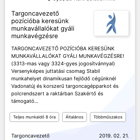
Targoncavezető
pozícióba keresünk
munkavállalókat gyáli
munkavégzésre
TARGONCAVEZETŐ POZÍCIÓBA KERESÜNK
MUNKAVÁLLALÓKAT GYÁLI MUNKAVÉGZÉSRE!
(3313-mas vagy 3324-gyes jogosítvánnyal)
Versenyképes juttatási csomag Stabil
munkahelyet dinamikusan fejlődő cégünknél
Vadonatúj és korszerű targoncagépparkot és
polcrendszert a raktárban Szakértő és
támogató...
Teljes munkaidő 8 óra
Általános
Többműszakos
Targoncavezető
2019. 02. 21.