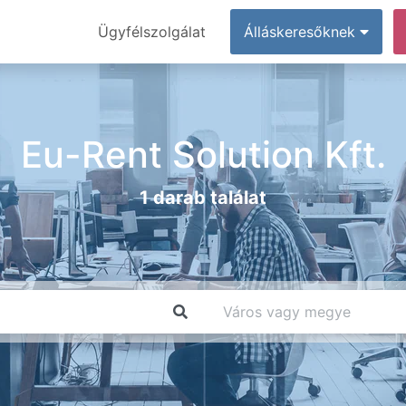
Ügyfélszolgálat
Álláskeresőknek
Eu-Rent Solution Kft.
1 darab találat