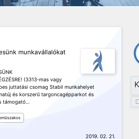
esünk munkavállalókat
SÜNK
ZÉSRE! (3313-mas vagy
K
es juttatási csomag Stabil munkahelyet
atúj és korszerű targoncagépparkot és
s támogató...
bműszakos
2019. 02. 21.