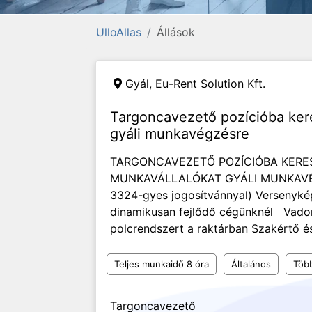
UlloAllas
Állások
Gyál,
Eu-Rent Solution Kft.
Targoncavezető pozícióba ker
gyáli munkavégzésre
TARGONCAVEZETŐ POZÍCIÓBA KERE
MUNKAVÁLLALÓKAT GYÁLI MUNKAVÉG
3324-gyes jogosítvánnyal) Versenykép
dinamikusan fejlődő cégünknél Vadon
polcrendszert a raktárban Szakértő é
Teljes munkaidő 8 óra
Általános
Töb
Targoncavezető