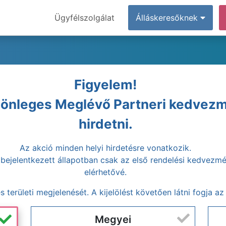
Ügyfélszolgálat
Álláskeresőknek
Figyelem!
lönleges Meglévő Partneri kedvez
hirdetni.
Az akció minden helyi hirdetésre vonatkozik.
ejelentkezett állapotban csak az első rendelési kedvezmé
elérhetővé.
tés területi megjelenését. A kijelölést követően látni fogja a
Megyei