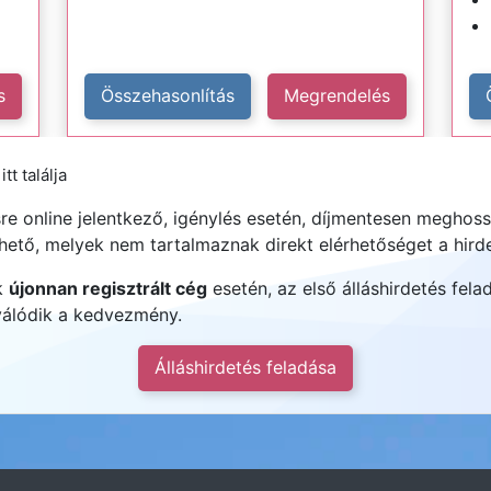
s
Összehasonlítás
Megrendelés
tt találja
e online jelentkező, igénylés esetén, díjmentesen meghoss
hető, melyek nem tartalmaznak direkt elérhetőséget a hird
k
újonnan regisztrált cég
esetén, az első álláshirdetés fela
iválódik a kedvezmény.
Álláshirdetés feladása