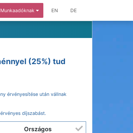
Munkaadóknak
EN
DE
ménnyel (25%) tud
ny érvényesítése után vállnak
z érvényes díjszabást.
Országos