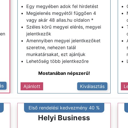
Egy megyében adok fel hirdetést
Megjelenés megyétől függően 4
vagy akár 48 allas.hu oldalon *
Széles körű megyei elérés, megyei
ten
jelentkezők
Amennyiben megyei jelentkezőket
szeretne, nehezen talál
munkatársakat, ezt ajánljuk
Lehetőség több jelentkezőre
Mostanában népszerű!
ás
Ajánlott
Kiválasztás
L
Első rendelési kedvezmény 40 %
Helyi Business