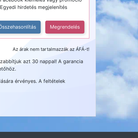
Egyedi hirdetés megjelenítés
Összehasonlítás
Megrendelés
Az árak nem tartalmazzák az ÁFÁ-t!
zabbítjuk azt 30 nappal! A garancia
etőhöz.
dására érvényes. A feltételek