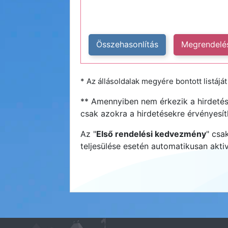
Összehasonlítás
Megrendelé
* Az állásoldalak megyére bontott listáját i
** Amennyiben nem érkezik a hirdetésr
csak azokra a hirdetésekre érvényesít
Az "
Első rendelési kedvezmény
" csa
teljesülése esetén automatikusan akt