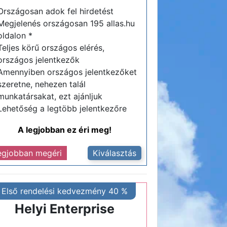
Országosan adok fel hirdetést
Megjelenés országosan 195 allas.hu
oldalon *
Teljes körű országos elérés,
országos jelentkezők
Amennyiben országos jelentkezőket
szeretne, nehezen talál
munkatársakat, ezt ajánljuk
Lehetőség a legtöbb jelentkezőre
A legjobban ez éri meg!
egjobban megéri
Kiválasztás
Első rendelési kedvezmény 40 %
Helyi Enterprise