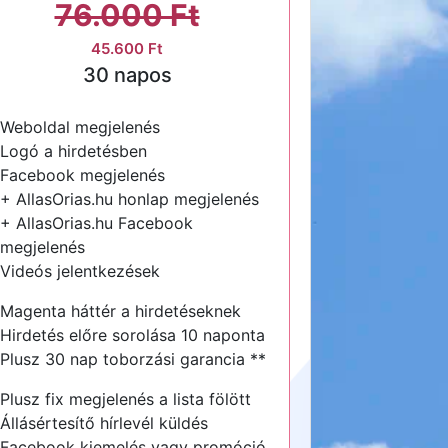
76.000 Ft
45.600 Ft
30 napos
Weboldal megjelenés
Logó a hirdetésben
Facebook megjelenés
+ AllasOrias.hu honlap megjelenés
+ AllasOrias.hu Facebook
megjelenés
Videós jelentkezések
Magenta háttér a hirdetéseknek
Hirdetés előre sorolása 10 naponta
Plusz 30 nap toborzási garancia **
Plusz fix megjelenés a lista fölött
Állásértesítő hírlevél küldés
Facebook kiemelés vagy promóció