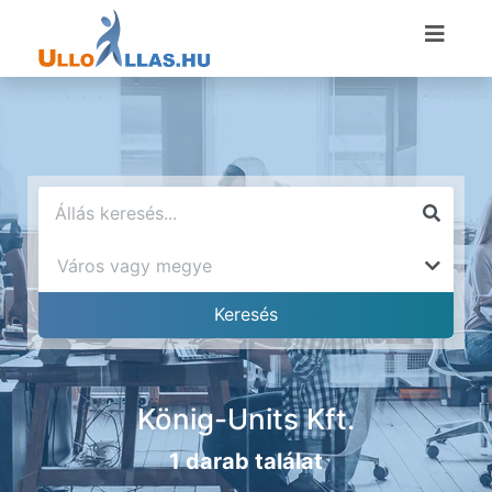
König-Units Kft.
1 darab találat