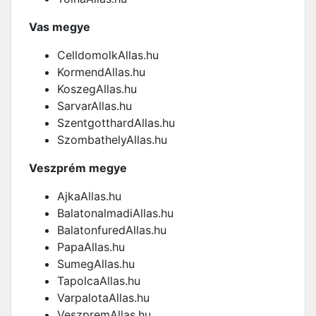
Vas megye
CelldomolkAllas.hu
KormendAllas.hu
KoszegAllas.hu
SarvarAllas.hu
SzentgotthardAllas.hu
SzombathelyAllas.hu
Veszprém megye
AjkaAllas.hu
BalatonalmadiAllas.hu
BalatonfuredAllas.hu
PapaAllas.hu
SumegAllas.hu
TapolcaAllas.hu
VarpalotaAllas.hu
VeszpremAllas.hu