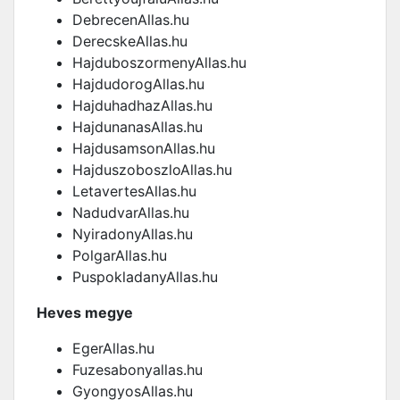
DebrecenAllas.hu
DerecskeAllas.hu
HajduboszormenyAllas.hu
HajdudorogAllas.hu
HajduhadhazAllas.hu
HajdunanasAllas.hu
HajdusamsonAllas.hu
HajduszoboszloAllas.hu
LetavertesAllas.hu
NadudvarAllas.hu
NyiradonyAllas.hu
PolgarAllas.hu
PuspokladanyAllas.hu
Heves megye
EgerAllas.hu
Fuzesabonyallas.hu
GyongyosAllas.hu