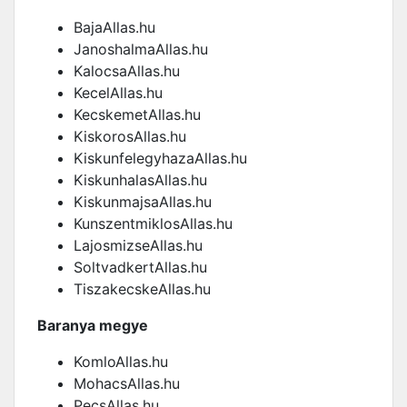
BajaAllas.hu
JanoshalmaAllas.hu
KalocsaAllas.hu
KecelAllas.hu
KecskemetAllas.hu
KiskorosAllas.hu
KiskunfelegyhazaAllas.hu
KiskunhalasAllas.hu
KiskunmajsaAllas.hu
KunszentmiklosAllas.hu
LajosmizseAllas.hu
SoltvadkertAllas.hu
TiszakecskeAllas.hu
Baranya megye
KomloAllas.hu
MohacsAllas.hu
PecsAllas.hu