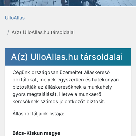
UlloAllas
A(z) UlloAllas.hu társoldalai
A(z) UlloAllas.hu társoldalai
Cégünk országosan üzemeltet álláskereső
portálokat, melyek egyszerűen és hatékonyan
biztosítják az álláskeresőknek a munkahely
gyors megtalálását, illetve a munkaerő
keresőknek számos jelentkezőt biztosít.
Állásportáljaink listája:
Bács-Kiskun megye