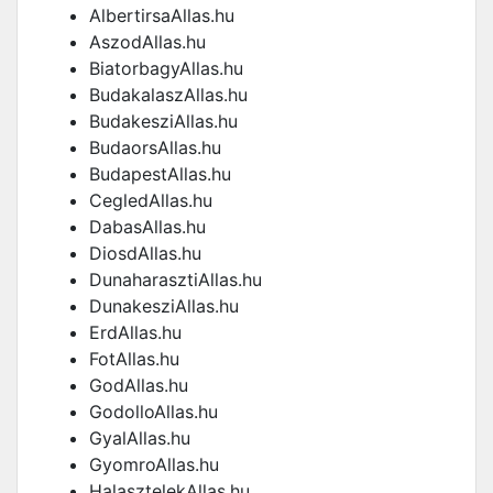
AlbertirsaAllas.hu
AszodAllas.hu
BiatorbagyAllas.hu
BudakalaszAllas.hu
BudakesziAllas.hu
BudaorsAllas.hu
BudapestAllas.hu
CegledAllas.hu
DabasAllas.hu
DiosdAllas.hu
DunaharasztiAllas.hu
DunakesziAllas.hu
ErdAllas.hu
FotAllas.hu
GodAllas.hu
GodolloAllas.hu
GyalAllas.hu
GyomroAllas.hu
HalasztelekAllas.hu