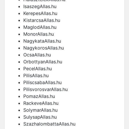
IsaszegAllas.hu
KerepesAllas.hu
KistarcsaAllas.hu
MaglodAllas.hu
MonorAllas.hu
NagykataAllas.hu
NagykorosAllas.hu
OcsaAllas.hu
OrbottyanAllas.hu
PecelAllas.hu
PilisAllas.hu
PiliscsabaAllas.hu
PilisvorosvarAllas.hu
PomazAllas.hu
RackeveAllas.hu
SolymarAllas.hu
SulysapAllas.hu
SzazhalombattaAllas.hu