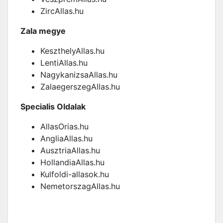
ZircAllas.hu
Zala megye
KeszthelyAllas.hu
LentiAllas.hu
NagykanizsaAllas.hu
ZalaegerszegAllas.hu
Specialis Oldalak
AllasOrias.hu
AngliaAllas.hu
AusztriaAllas.hu
HollandiaAllas.hu
Kulfoldi-allasok.hu
NemetorszagAllas.hu