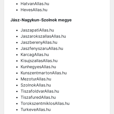
HatvanAllas.hu
HevesAllas.hu
Jász-Nagykun-Szolnok megye
JaszapatiAllas.hu
JaszarokszallasAllas.hu
JaszberenyAllas.hu
JaszfenyszaruAllas.hu
KarcagAllas.hu
KisujszallasAllas.hu
KunhegyesAllas.hu
KunszentmartonAllas.hu
MezoturAllas.hu
SzolnokAllas.hu
TiszafoldvarAllas.hu
TiszafuredAllas.hu
TorokszentmiklosAllas.hu
TurkeveAllas.hu