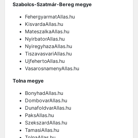
Szabolcs-Szatmár-Bereg megye
FehergyarmatAllas.hu
KisvardaAllas.hu
MateszalkaAllas.hu
NyirbatorAllas.hu
NyiregyhazaAllas.hu
TiszavasvariAllas.hu
UjfehertoAllas.hu
VasarosnamenyAllas.hu
Tolna megye
BonyhadAllas.hu
DombovarAllas.hu
DunafoldvarAllas.hu
PaksAllas.hu
SzekszardAllas.hu
TamasiAllas.hu
TolnaAllas.hu