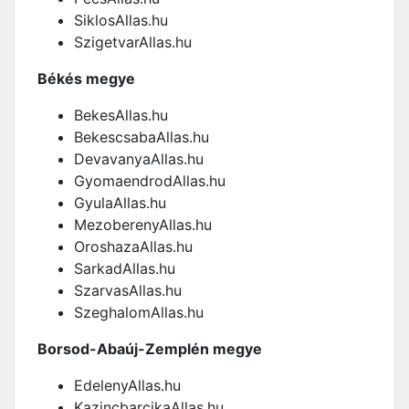
SiklosAllas.hu
SzigetvarAllas.hu
Békés megye
BekesAllas.hu
BekescsabaAllas.hu
DevavanyaAllas.hu
GyomaendrodAllas.hu
GyulaAllas.hu
MezoberenyAllas.hu
OroshazaAllas.hu
SarkadAllas.hu
SzarvasAllas.hu
SzeghalomAllas.hu
Borsod-Abaúj-Zemplén megye
EdelenyAllas.hu
KazincbarcikaAllas.hu