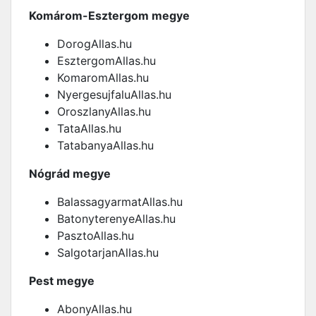
Komárom-Esztergom megye
DorogAllas.hu
EsztergomAllas.hu
KomaromAllas.hu
NyergesujfaluAllas.hu
OroszlanyAllas.hu
TataAllas.hu
TatabanyaAllas.hu
Nógrád megye
BalassagyarmatAllas.hu
BatonyterenyeAllas.hu
PasztoAllas.hu
SalgotarjanAllas.hu
Pest megye
AbonyAllas.hu