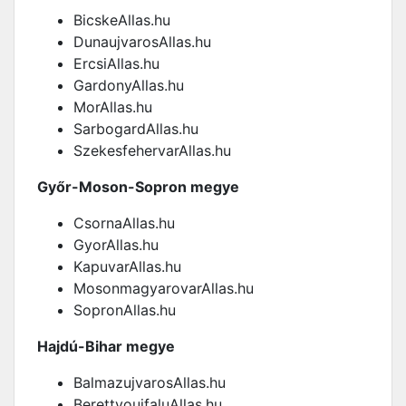
BicskeAllas.hu
DunaujvarosAllas.hu
ErcsiAllas.hu
GardonyAllas.hu
MorAllas.hu
SarbogardAllas.hu
SzekesfehervarAllas.hu
Győr-Moson-Sopron megye
CsornaAllas.hu
GyorAllas.hu
KapuvarAllas.hu
MosonmagyarovarAllas.hu
SopronAllas.hu
Hajdú-Bihar megye
BalmazujvarosAllas.hu
BerettyoujfaluAllas.hu