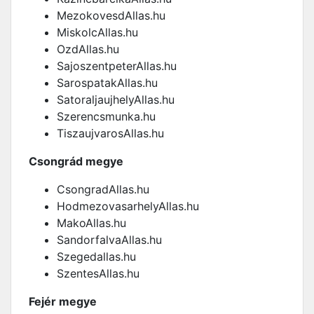
MezokovesdAllas.hu
MiskolcAllas.hu
OzdAllas.hu
SajoszentpeterAllas.hu
SarospatakAllas.hu
SatoraljaujhelyAllas.hu
Szerencsmunka.hu
TiszaujvarosAllas.hu
Csongrád megye
CsongradAllas.hu
HodmezovasarhelyAllas.hu
MakoAllas.hu
SandorfalvaAllas.hu
Szegedallas.hu
SzentesAllas.hu
Fejér megye