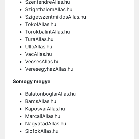
SzentendreAllas.hu
SzigethalomAllas.hu
SzigetszentmiklosAllas.hu
TokolAllas.hu
TorokbalintAllas.hu
TuraAllas.hu
UlloAllas.hu
VacAllas.hu
VecsesAllas.hu
VeresegyhazAllas.hu
Somogy megye
BalatonboglarAllas.hu
BarcsAllas.hu
KaposvarAllas.hu
MarcaliAllas.hu
NagyatadAllas.hu
SiofokAllas.hu