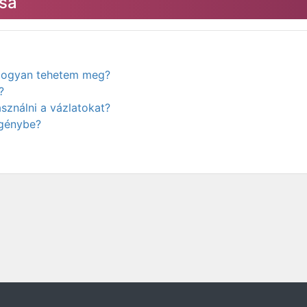
sa
. Hogyan tehetem meg?
?
ználni a vázlatokat?
igénybe?