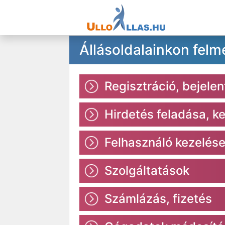
Állásoldalainkon felm
Regisztráció, bejele
Hirdetés feladása, k
Felhasználó kezelés
Szolgáltatások
Számlázás, fizetés