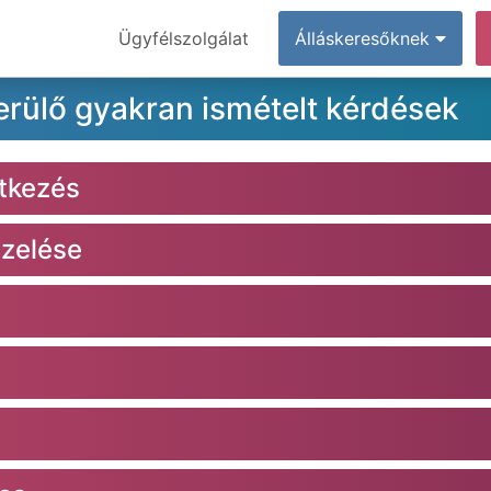
Ügyfélszolgálat
Álláskeresőknek
erülő gyakran ismételt kérdések
ntkezés
ezelése
e