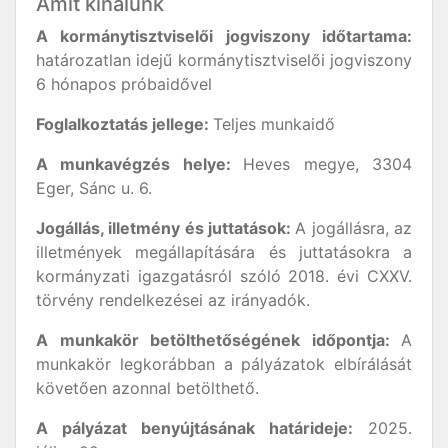
Amit kínálunk
A kormánytisztviselői jogviszony időtartama:
határozatlan idejű kormánytisztviselői jogviszony
6 hónapos próbaidővel
Foglalkoztatás jellege:
Teljes munkaidő
A munkavégzés helye:
Heves megye, 3304
Eger, Sánc u. 6.
Jogállás, illetmény és juttatások:
A jogállásra, az
illetmények megállapítására és juttatásokra a
kormányzati igazgatásról szóló 2018. évi CXXV.
törvény rendelkezései az irányadók.
A munkakör betölthetőségének időpontja:
A
munkakör legkorábban a pályázatok elbírálását
követően azonnal betölthető.
A pályázat benyújtásának határideje:
2025.