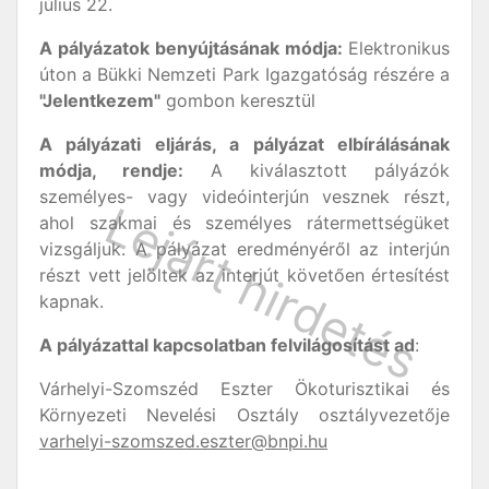
július 22.
A pályázatok benyújtásának módja:
Elektronikus
úton a Bükki Nemzeti Park Igazgatóság részére a
"Jelentkezem"
gombon keresztül
A pályázati eljárás, a pályázat elbírálásának
módja, rendje:
A kiválasztott pályázók
személyes- vagy videóinterjún vesznek részt,
ahol szakmai és személyes rátermettségüket
vizsgáljuk. A pályázat eredményéről az interjún
részt vett jelöltek az interjút követően értesítést
kapnak.
A pályázattal kapcsolatban felvilágosítást ad
:
Várhelyi-Szomszéd Eszter Ökoturisztikai és
Környezeti Nevelési Osztály osztályvezetője
varhelyi-szomszed.eszter@bnpi.hu