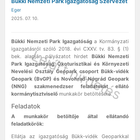
Bükki Nemzeti Park Igazgatóság Szervezet
Eger
2025. 07. 10.
Bükki Nemzeti Park Igazgatóság
a Kormányzati
igazgatásról szóló 2018. évi CXXV. tv. 83. § (1)
bek. alapján pályázatot hirdet
Bükki Nemzeti
Park Igazgatóság Ökoturisztikai és Környezeti
Nevelési Osztály Geopark csoport Bükk-vidék
Geopark (BvGP) és Novohrad-Nógrád Geopark
(NNG) szakmenedzser feladatokat ellátó
kormánytisztviselő
munkakör betöltésére.
Feladatok
A munkakör betöltője által ellátandó
feladatkörök:
Ellátja az igazgatóság Bükk-vidék Geoparkkal