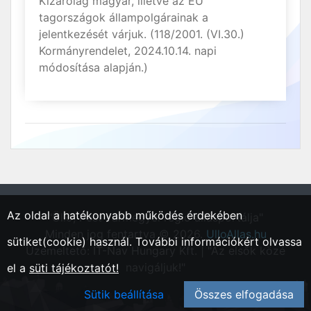
Kizárólag magyar, illetve az EU
tagországok állampolgárainak a
jelentkezését várjuk. (118/2001. (VI.30.)
Kormányrendelet, 2024.10.14. napi
módosítása alapján.)
Az oldal a hatékonyabb működés érdekében
"Üllő, Pest vármegyei régió állásportálja"
Minden jog fentartva © 2026.
UlloAllas.hu
sütiket(cookie) használ. További információkért olvassa
Üzemeltető: IT-Nav Hungary Kft. | "Az elsők közé
navigáljuk!"
el a
süti tájékoztatót!
Sütik beállítása
Összes elfogadása