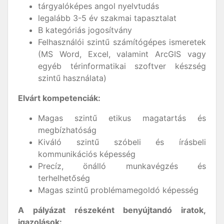
tárgyalóképes angol nyelvtudás
legalább 3-5 év szakmai tapasztalat
B kategóriás jogosítvány
Felhasználói szintű számítógépes ismeretek
(MS Word, Excel, valamint ArcGIS vagy
egyéb térinformatikai szoftver készség
szintű használata)
Elvárt kompetenciák:
Magas szintű etikus magatartás és
megbízhatóság
Kiváló szintű szóbeli és írásbeli
kommunikációs képesség
Precíz, önálló munkavégzés és
terhelhetőség
Magas szintű problémamegoldó képesség
A pályázat részeként benyújtandó iratok,
igazolások: