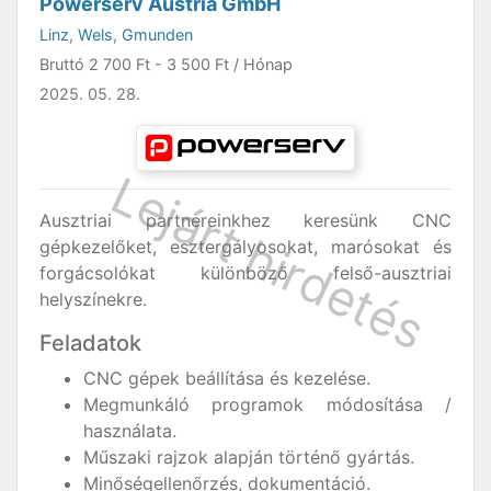
Powerserv Austria GmbH
Linz
,
Wels
,
Gmunden
Bruttó
2 700 Ft
-
3 500 Ft
/ Hónap
2025. 05. 28.
Ausztriai partnereinkhez keresünk CNC
gépkezelőket, esztergályosokat, marósokat és
forgácsolókat különböző felső-ausztriai
helyszínekre.
Feladatok
CNC gépek beállítása és kezelése.
Megmunkáló programok módosítása /
használata.
Műszaki rajzok alapján történő gyártás.
Minőségellenőrzés, dokumentáció.