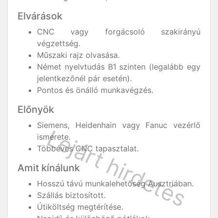
Elvárások
CNC vagy forgácsoló szakirányú
végzettség.
Műszaki rajz olvasása.
Német nyelvtudás B1 szinten (legalább egy
jelentkezőnél pár esetén).
Pontos és önálló munkavégzés.
Előnyök
Siemens, Heidenhain vagy Fanuc vezérlő
ismerete.
Többéves CNC tapasztalat.
Amit kínálunk
Hosszú távú munkalehetőség Ausztriában.
Szállás biztosított.
Útiköltség megtérítése.