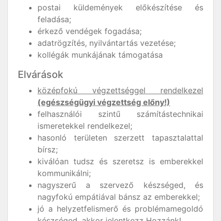
postai küldemények előkészítése és
feladása;
érkező vendégek fogadása;
adatrögzítés, nyilvántartás vezetése;
kollégák munkájának támogatása
Elvárások
középfokú végzettséggel rendelkezel
(egészségügyi végzettség előny!)
felhasználói szintű számítástechnikai
ismeretekkel rendelkezel;
hasonló területen szerzett tapasztalattal
bírsz;
kiválóan tudsz és szeretsz is emberekkel
kommunikálni;
nagyszerű a szervező készséged, és
nagyfokú empátiával bánsz az emberekkel;
jó a helyzetfelismerő és problémamegoldó
készséged, akkor jelentkezz Hozzánk!