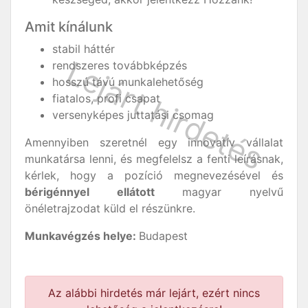
Amit kínálunk
stabil háttér
rendszeres továbbképzés
hosszú távú munkalehetőség
fiatalos, profi csapat
versenyképes juttatási csomag
Amennyiben szeretnél egy innovatív vállalat
munkatársa lenni, és megfelelsz a fenti leírásnak,
kérlek, hogy a pozíció megnevezésével és
bérigénnyel ellátott
magyar nyelvű
önéletrajzodat küld el részünkre.
Munkavégzés
helye:
Budapest
Az alábbi hirdetés már lejárt, ezért nincs