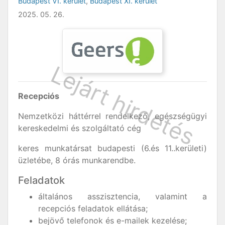
Budapest VI. kerület
,
Budapest XI. kerület
2025. 05. 26.
Recepciós
Nemzetközi háttérrel rendelkező, egészségügyi
kereskedelmi és szolgáltató cég
keres munkatársat budapesti (6.és 11..kerületi)
üzletébe, 8 órás munkarendbe.
Feladatok
általános asszisztencia, valamint a
recepciós feladatok ellátása;
bejövő telefonok és e-mailek kezelése;