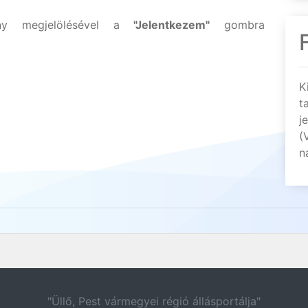
ény megjelölésével a
"Jelentkezem"
gombra
K
t
j
(
n
"Üllő, Pest vármegyei régió állásportálja"