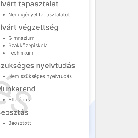
lvárt tapasztalat
Nem igényel tapasztalatot
lvárt végzettség
Gimnázium
Szakközépiskola
Technikum
Szükséges nyelvtudás
Nem szükséges nyelvtudás
Munkarend
Általános
Beosztás
Beosztott