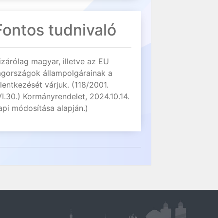
Fontos tudnivaló
izárólag magyar, illetve az EU
agországok állampolgárainak a
elentkezését várjuk. (118/2001.
VI.30.) Kormányrendelet, 2024.10.14.
api módosítása alapján.)