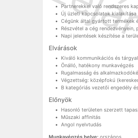
Partnerekkel való rendszeres ka
Új üzleti kapcsolatok kialakítása
Cégünk által gyártott termékek 
Részvétel a cég rendezvényein, 
Napi jelentések készítése a terül
Elvárások
Kiváló kommunikációs és tárgyal
Önálló, hatékony munkavégzés
Rugalmasság és alkalmazkodókép
Végzettség: középfokú (kereske
B kategóriás vezetői engedély és
Előnyök
Hasonló területen szerzett tapas
Műszaki affinitás
Angol nyelvtudás
Munkavégzés helye:
országos