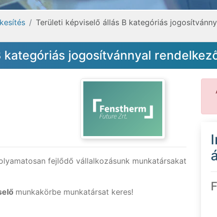
kesítés
Területi képviselő állás B kategóriás jogosítván
 B kategóriás jogosítvánnyal rendelke
á
folyamatosan fejlődő vállalkozásunk munkatársakat
F
selő
munkakörbe munkatársat keres!