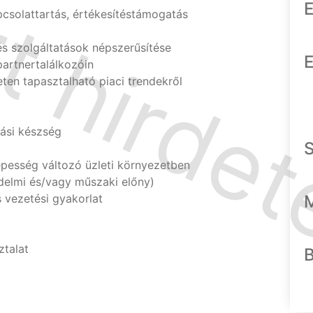
E
pcsolattartás, értékesítéstámogatás
és szolgáltatások népszerűsítése
E
partnertalálkozóin
eten tapasztalható piaci trendekről
ási készség
esség változó üzleti környezetben
delmi és/vagy műszaki előny)
 vezetési gyakorlat
ztalat