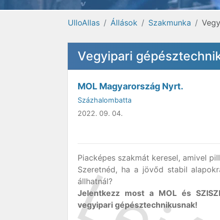
UlloAllas
Állások
Szakmunka
Vegy
Vegyipari gépésztechnik
MOL Magyarország Nyrt.
Százhalombatta
2022. 09. 04.
Piacképes szakmát keresel, amivel pilla
Szeretnéd, ha a jövőd stabil alapok
állhatnál?
Jelentkezz most a MOL és SZISZK
vegyipari gépésztechnikusnak!