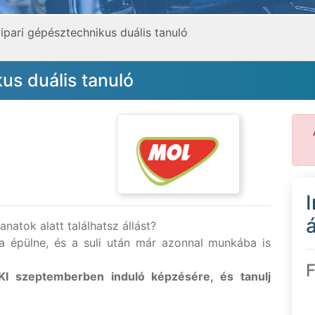
ipari gépésztechnikus duális tanuló
us duális tanuló
á
natok alatt találhatsz állást?
ra épülne, és a suli után már azonnal munkába is
F
I szeptemberben induló képzésére, és tanulj