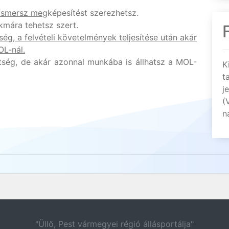
 ismersz meg
képesítést szerezhetsz.
kmára tehetsz szert.
ég, a felvételi követelmények teljesítése után akár
OL-nál.
tség, de akár azonnal munkába is állhatsz a MOL-
K
t
j
(
n
"Üllő, Pest vármegyei régió állásportálja"