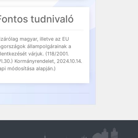
Fontos tudnivaló
izárólag magyar, illetve az EU
agországok állampolgárainak a
elentkezését várjuk. (118/2001.
VI.30.) Kormányrendelet, 2024.10.14.
api módosítása alapján.)