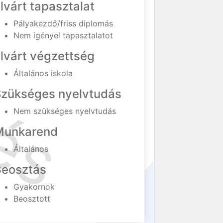
lvárt tapasztalat
Pályakezdő/friss diplomás
Nem igényel tapasztalatot
lvárt végzettség
Általános iskola
Szükséges nyelvtudás
Nem szükséges nyelvtudás
Munkarend
Általános
Beosztás
Gyakornok
Beosztott