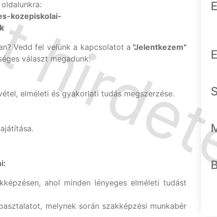
E
 oldalunkra:
es-kozepiskolai-
k
n? Vedd fel velünk a kapcsolatot a
"Jelentkezem"
E
séges választ megadunk:
étel, elméleti és gyakorlati tudás megszerzése.
ajátítása.
i:
kképzésen, ahol minden lényeges elméleti tudást
apasztalatot, melynek során szakképzési munkabér