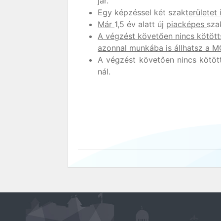
jár.
Egy képzéssel két szak
területet
Már
1,5 év alatt új
piacképes
sza
A végzést követően nincs kötötts
azonnal munkába is állhatsz a M
A végzést követően nincs kötöt
nál.