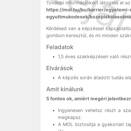
További információkért látogass el az
https://mol.hu/hu/karrier/egyetemi-
egyuttmukodesek/kozepiskolasokna
Kérdésed van a képzéssel kapcsolatba
gombon keresztül, és mi minden szük
Feladatok
1,5 éves szakképzésen való részv
Elvárások
A képzés során átadott tudás els
Amit kínálunk
5 fontos ok, amiért megéri jelentkezn
Ingyenesen vehetsz részt a sza
megkapsz.
A MOL biztosítja a gyakorlati t