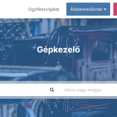
Ügyfélszolgálat
Álláskeresőknek
Gépkezelő