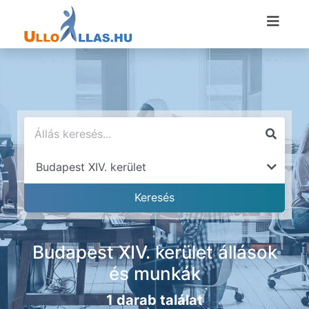
Budapest XIV. kerület állások
és munkák
1 darab találat