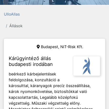
UlloAllas
Állások
Budapest, NiT-Risk Kft.
Kárügyintéző állás
budapesti irodában
beérkező kárbejelentések
feldolgozása, konzultáció a
károsulttal, káranyagok precíz összeállítása,
károk nyomonkövetése, biztosítókkal való
kapcsolattartás, Legalább középfokú
végzettség. Műszaki végzettség előny.