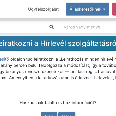
Ügyfélszolgálat
Álláskeresőknek
ratkozni a Hírlevél szolgáltatásró
esítő
oldalon tud leiratkozni a „Leiratkozás minden hirlevél
néhány percen belül feldolgozza a módosítást, így a tová
 hogy bizonyos rendszerüzeneteket — például regisztrációval
at. Amennyiben a leiratkozás után is érkeznek hírlevelek, 
Hasznosnak találta ezt az információt?