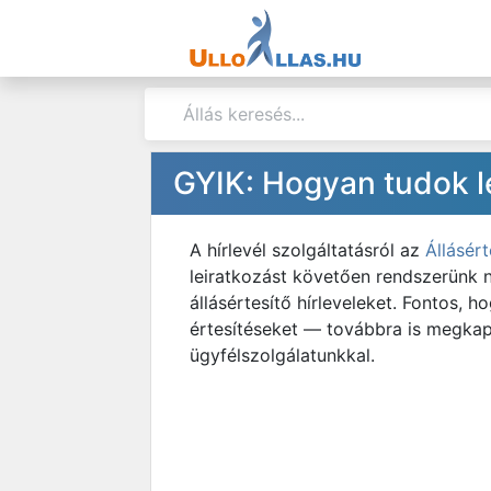
GYIK: Hogyan tudok lei
A hírlevél szolgáltatásról az
Állásért
leiratkozást követően rendszerünk 
állásértesítő hírleveleket. Fontos,
értesítéseket — továbbra is megkaph
ügyfélszolgálatunkkal.