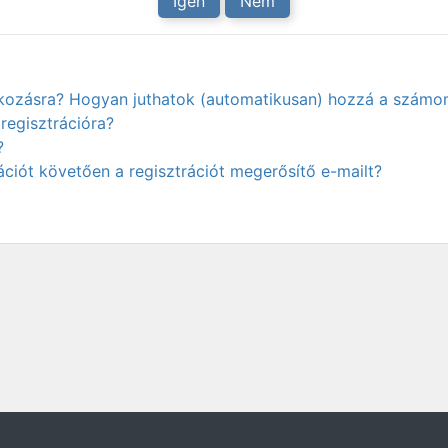
Igen
Nem
atkozásra? Hogyan juthatok (automatikusan) hozzá a számo
regisztrációra?
?
ciót követően a regisztrációt megerősítő e-mailt?