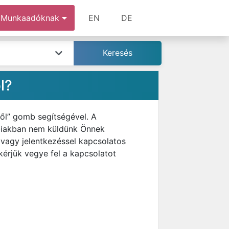
Munkaadóknak
EN
DE
l?
ről” gomb segítségével. A
bbiakban nem küldünk Önnek
 vagy jelentkezéssel kapcsolatos
kérjük vegye fel a kapcsolatot